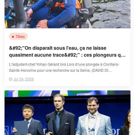
Titres
&#92;"On disparaît sous l'eau, ça ne laisse
quasiment aucune trace&#92;" : ces plongeurs qui
traquent les voitures englouties pour résoudre des
L\'adjudant-chef Yohan Gérard lors Lors d\'une plongée à Conflans-
cold cases
Sainte-Honorine pour une recherche sur la Seine. (DAVID DI
GIACOMO / FRANCEINFO)
Jul 24, 2026