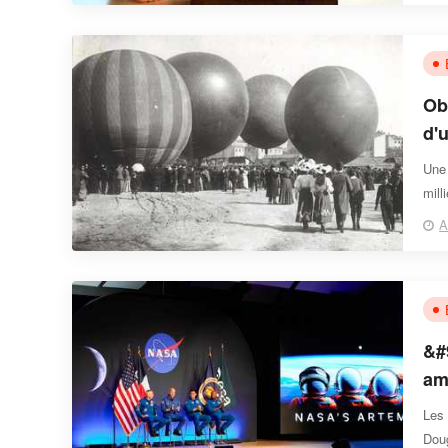
Ob
d'
der
Une 
19
mill
noir
A
&#
am
ac
Les
Doug