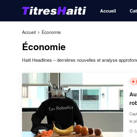
Accueil
Cat
Accueil
Économie
Économie
Haiti Headlines – dernières nouvelles et analyse approfon
Au
ro
Capt
le p
A