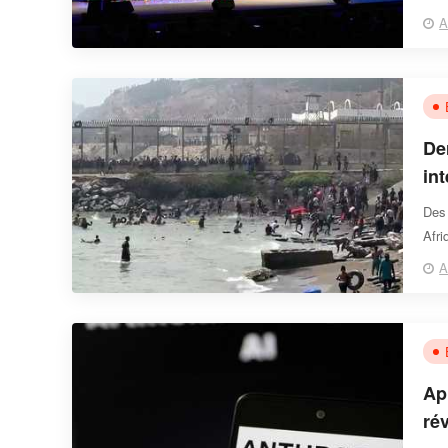
Parm
A
Der
in
Des 
Afri
le M
A
Ap
rév