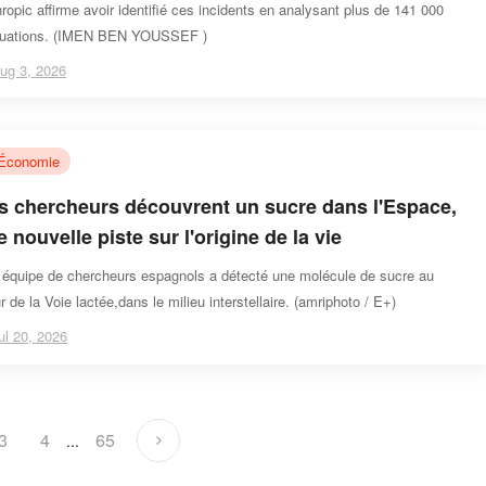
torisation aux systèmes de trois organisations
ropic affirme avoir identifié ces incidents en analysant plus de 141 000
luations. (IMEN BEN YOUSSEF )
ug 3, 2026
Économie
s chercheurs découvrent un sucre dans l'Espace,
 nouvelle piste sur l'origine de la vie
équipe de chercheurs espagnols a détecté une molécule de sucre au
 de la Voie lactée,dans le milieu interstellaire. (amriphoto / E+)
ul 20, 2026
3
4
65
...