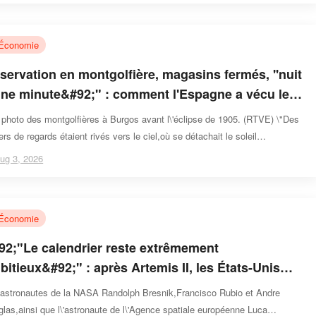
Économie
servation en montgolfière, magasins fermés, ''nuit
une minute&#92;" : comment l'Espagne a vécu les
nières éclipses totales de soleil, en 1905, 1959 et
photo des montgolfières à Burgos avant l\'éclipse de 1905. (RTVE) \"Des
73
iers de regards étaient rivés vers le ciel,où se détachait le soleil
,entouré d\'un halo de lumière éclat
ug 3, 2026
Économie
92;"Le calendrier reste extrêmement
bitieux&#92;" : après Artemis II, les États-Unis
célèrent pour retourner sur la Lune d'ici 2028.
 astronautes de la NASA Randolph Bresnik,Francisco Rubio et Andre
las,ainsi que l\'astronaute de l\'Agence spatiale européenne Luca