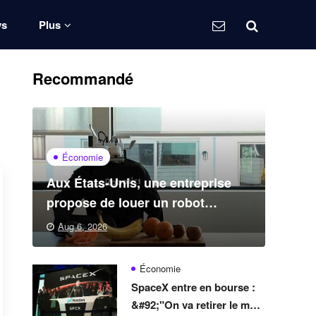
ys
Plus
Recommandé
Économie
Aux États-Unis, une entreprise
propose de louer un robot
capable de nettoyer une maison
Aug 6, 2026
Économie
SpaceX entre en bourse :
&#92;"On va retirer le mot