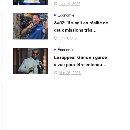
'fiction' de 'science-
Jun 14, 2026
fiction',&#92;" promet Elon
Économie
Musk
&#92;"Il s'agit en réalité de
deux missions très
différentes&#92;" : ce qui
Jun 3, 2026
attend Thomas Pesquet et
Économie
Arnaud Prost dans
Le rappeur Gims en garde
l'espace en 2027
à vue pour être entendu
dans une affaire de
Mar 26, 2026
blanchiment en bande
organisée