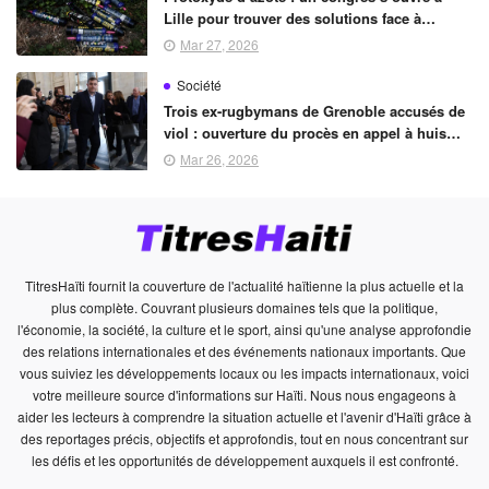
Lille pour trouver des solutions face à
l’usage détourné de ce gaz
Mar 27, 2026
Société
Trois ex-rugbymans de Grenoble accusés de
viol : ouverture du procès en appel à huis
clos
Mar 26, 2026
TitresHaïti fournit la couverture de l'actualité haïtienne la plus actuelle et la
plus complète. Couvrant plusieurs domaines tels que la politique,
l'économie, la société, la culture et le sport, ainsi qu'une analyse approfondie
des relations internationales et des événements nationaux importants. Que
vous suiviez les développements locaux ou les impacts internationaux, voici
votre meilleure source d'informations sur Haïti. Nous nous engageons à
aider les lecteurs à comprendre la situation actuelle et l'avenir d'Haïti grâce à
des reportages précis, objectifs et approfondis, tout en nous concentrant sur
les défis et les opportunités de développement auxquels il est confronté.