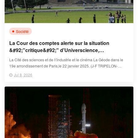
Société
La Cour des comptes alerte sur la situation
&#92;"critique&#92;" d'Universcience,
établissement chapeautant la Cité des sciences et
La Cité des sciences et de l\'industrie et le cinéma La Géode dans le
le Palais de la découverte à Paris
19e arrondissement de Paris,le 22 janvier 2025. (J-F TRIPELON-
JARRY / ONLY FRANCE)
Jul 8, 2026