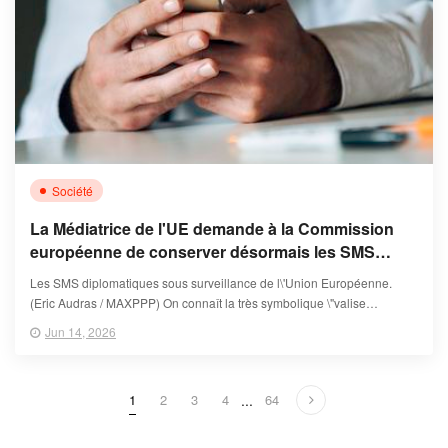
Société
La Médiatrice de l'UE demande à la Commission
européenne de conserver désormais les SMS
envoyés par les chefs d'État et de gouvernement
Les SMS diplomatiques sous surveillance de l\'Union Européenne.
(Eric Audras / MAXPPP) On connaît la très symbolique \"valise
diplomatique\" qui permet de faire voyager le courrier entre la capita
Jun 14, 2026
1
2
3
4
...
64