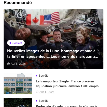
Recommandé
Société
Nouvelles images de la Lune, hommage et pâte à
tartiner en apesanteur... Les moments marquants
de la mission A
Apr 8, 2026
Société
Le transporteur Ziegler France placé en
liquidation judiciaire, environ 1 500 emplois
menacés
Apr 1, 2026
Société
Protoxyde d’azote : un congrès s’ouvre à