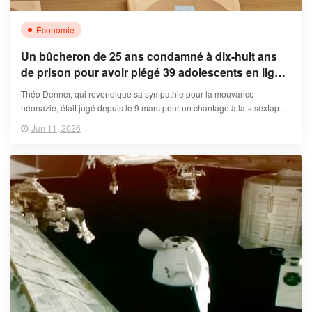
Économie
Un bûcheron de 25 ans condamné à dix-huit ans
de prison pour avoir piégé 39 adolescents en ligne,
et violé certains d’entre eux
Théo Denner, qui revendique sa sympathie pour la mouvance
néonazie, était jugé depuis le 9 mars pour un chantage à la « sextape »
exercé sur des jeunes à Besançon. Le magistrat avait requis vingt ans
Jun 11, 2026
d’emprisonnement, assortis d’une peine de sûreté des deux tiers.