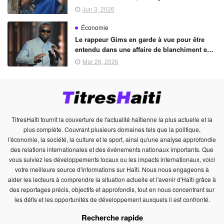
Pesquet et Arnaud Prost dans l'espace en
Jun 3, 2026
2027
Économie
Le rappeur Gims en garde à vue pour être
entendu dans une affaire de blanchiment en
bande organisée
Mar 26, 2026
TitresHaïti fournit la couverture de l'actualité haïtienne la plus actuelle et la
plus complète. Couvrant plusieurs domaines tels que la politique,
l'économie, la société, la culture et le sport, ainsi qu'une analyse approfondie
des relations internationales et des événements nationaux importants. Que
vous suiviez les développements locaux ou les impacts internationaux, voici
votre meilleure source d'informations sur Haïti. Nous nous engageons à
aider les lecteurs à comprendre la situation actuelle et l'avenir d'Haïti grâce à
des reportages précis, objectifs et approfondis, tout en nous concentrant sur
les défis et les opportunités de développement auxquels il est confronté.
Recherche rapide