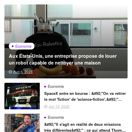
Économie
Aux États-Unis, une entreprise propose de louer
un robot capable de nettoyer une maison
Aug 6, 2026
Économie
SpaceX entre en bourse : &#92;"On va retirer
le mot 'fiction' de 'science-fiction',&#92;"
promet Elon Musk
Jun 14, 2026
Économie
&#92;"Il s'agit en réalité de deux missions
très différentes&#92;" : ce qui attend Thomas