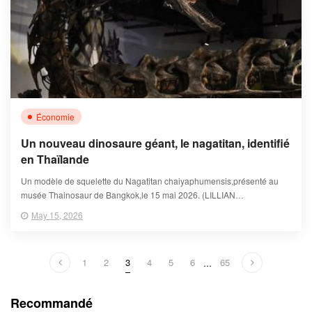
Économie
Un nouveau dinosaure géant, le nagatitan, identifié
en Thaïlande
Un modèle de squelette du Nagatitan chaiyaphumensis,présenté au
musée Thainosaur de Bangkok,le 15 mai 2026. (LILLIAN
SUWANRUMPHA )
May 15, 2026
1
2
3
4
5
6
...
65
Recommandé