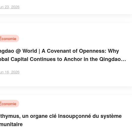
cien,mais une présence émotionnelle dans la
un 23, 2026
Économie
ngdao @ World | A Covenant of Openness: Why
obal Capital Continues to Anchor in the Qingdao
rket
un 16, 2026
Économie
 thymus, un organe clé insoupçonné du système
munitaire