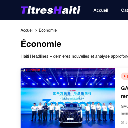
Accueil
Cat
Accueil
Économie
Économie
Haiti Headlines – dernières nouvelles et analyse approfon
GA
re
GAC 
mon
J