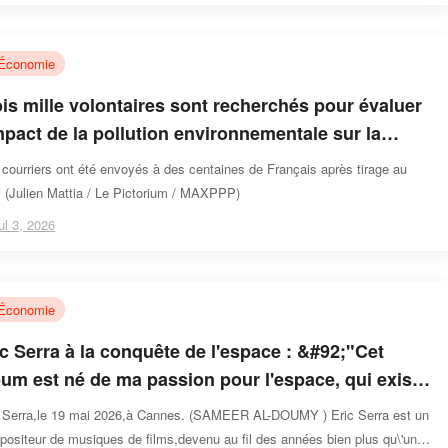
Économie
ois mille volontaires sont recherchés pour évaluer
impact de la pollution environnementale sur la
nté
courriers ont été envoyés à des centaines de Français après tirage au
. (Julien Mattia / Le Pictorium / MAXPPP)
ul 3, 2026
Économie
ic Serra à la conquête de l'espace : &#92;"Cet
bum est né de ma passion pour l'espace, qui existe
puis ma naissance&#92;"
c Serra,le 19 mai 2026,à Cannes. (SAMEER AL-DOUMY ) Eric Serra est un
ositeur de musiques de films,devenu au fil des années bien plus qu\'un