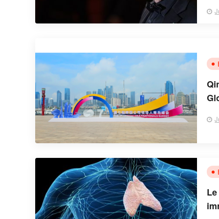
musi
J
Qi
Gl
Ma
J
Le
im