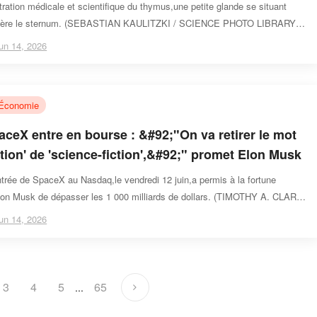
stration médicale et scientifique du thymus,une petite glande se situant
rière le sternum. (SEBASTIAN KAULITZKI / SCIENCE PHOTO LIBRARY /
ty Images)
un 14, 2026
Économie
aceX entre en bourse : &#92;"On va retirer le mot
iction' de 'science-fiction',&#92;" promet Elon Musk
ntrée de SpaceX au Nasdaq,le vendredi 12 juin,a permis à la fortune
lon Musk de dépasser les 1 000 milliards de dollars. (TIMOTHY A. CLARY
un 14, 2026
3
4
5
65
...