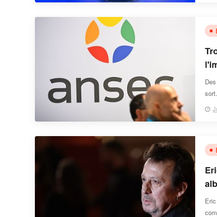
Tr
l'
sa
Des 
sort
J
Er
al
de
Eri
comp