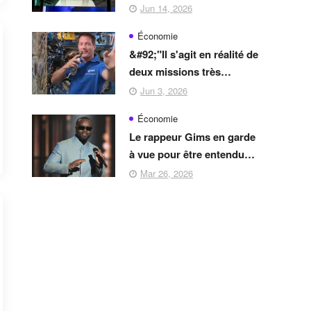
'fiction' de 'science-
Jun 14, 2026
fiction',&#92;" promet Elon
Économie
Musk
&#92;"Il s'agit en réalité de
deux missions très
différentes&#92;" : ce qui
Jun 3, 2026
attend Thomas Pesquet et
Économie
Arnaud Prost dans
Le rappeur Gims en garde
l'espace en 2027
à vue pour être entendu
dans une affaire de
Mar 26, 2026
blanchiment en bande
organisée