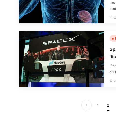
Illu
der
Get
J
Sp
'f
L\'e
d\'E
)
J
1
2