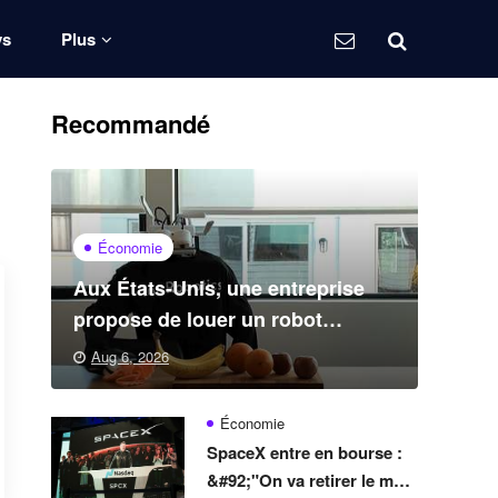
ys
Plus
Recommandé
Économie
Aux États-Unis, une entreprise
propose de louer un robot
capable de nettoyer une maison
Aug 6, 2026
Économie
SpaceX entre en bourse :
&#92;"On va retirer le mot