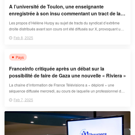
A l’université de Toulon, une enseignante
enregistrée à son insu commentant un tract de la
Cocarde étudiante
Les propos d’Hélène Hurpy au sujet de tracts du syndicat d’extrême
droite distribués avant son cours ont été diffusés sur X, provoquant une
cabale à son encontre. L’enseignante a reçu la protection fonctionnelle
Feb 8, 2025
de l’université vendredi 7 février.
Pays
Franceinfo critiquée après un débat sur la
possibilité de faire de Gaza une nouvelle « Riviera »
La chaîne d’information de France Télévisions a « déploré » une
séquence diffusée mercredi, au cours de laquelle un professionnel du
tourisme a été invité à envisager la transformation de l’enclave
Feb 7, 2025
palestinienne en destination touristique.