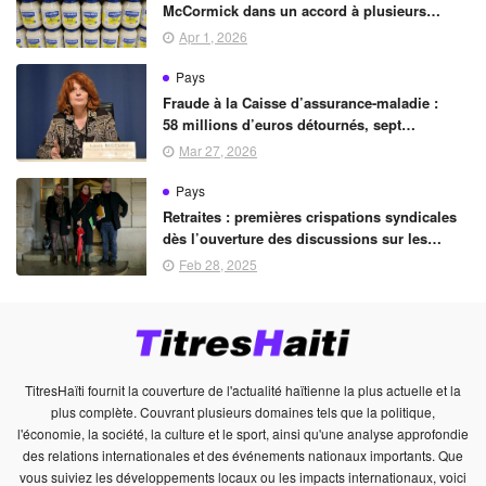
McCormick dans un accord à plusieurs
milliards
Apr 1, 2026
Pays
Fraude à la Caisse d’assurance-maladie :
58 millions d’euros détournés, sept
personnes mises en examen
Mar 27, 2026
Pays
Retraites : premières crispations syndicales
dès l’ouverture des discussions sur les
régimes de pension
Feb 28, 2025
TitresHaïti fournit la couverture de l'actualité haïtienne la plus actuelle et la
plus complète. Couvrant plusieurs domaines tels que la politique,
l'économie, la société, la culture et le sport, ainsi qu'une analyse approfondie
des relations internationales et des événements nationaux importants. Que
vous suiviez les développements locaux ou les impacts internationaux, voici