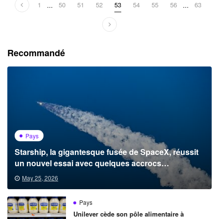
1
...
50
51
52
53
54
55
56
...
63
Recommandé
Pays
Starship, la gigantesque fusée de SpaceX, réussit
un nouvel essai avec quelques accrocs
techniques
May 25, 2026
Pays
Unilever cède son pôle alimentaire à