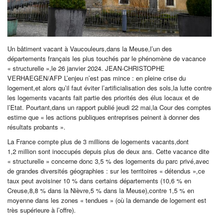
Un bâtiment vacant à ​​Vaucouleurs,dans la Meuse,l’un des
départements français les plus touchés par le phénomène de vacance
« structurelle »,le 26 janvier 2024. JEAN-CHRISTOPHE
VERHAEGEN/AFP L’enjeu n’est pas mince : en pleine crise du
logement,et alors qu’il faut éviter l’artificialisation des sols,la lutte contre
les logements vacants fait partie des priorités des élus locaux et de
l’Etat. Pourtant,dans un rapport publié jeudi 22 mai,la Cour des comptes
estime que « les actions publiques entreprises peinent à donner des
résultats probants ».
La France compte plus de 3 millions de logements vacants,dont
1,2 million sont inoccupés depuis plus de deux ans. Cette vacance dite
« structurelle » concerne donc 3,5 % des logements du parc privé,avec
de grandes diversités géographies : sur les territoires « détendus »,ce
taux peut avoisiner 10 % dans certains départements (10,6 % en
Creuse,8,8 % dans la Nièvre,5 % dans la Meuse),contre 1,5 % en
moyenne dans les zones « tendues » (où la demande de logement est
très supérieure à l’offre).